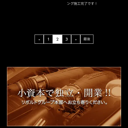
ング施工完了です！
«
1
2
3
»
最後